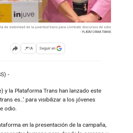
 de visibilidad de la juventud trans para combatir discursos de odio
- PLATAFORMA TRANS
IA
Seguir en
Abrir opciones para compartir
S) -
ve) y la Plataforma Trans han lanzado este
ans es...' para visibilizar a los jóvenes
e odio.
ataforma en la presentación de la campaña,