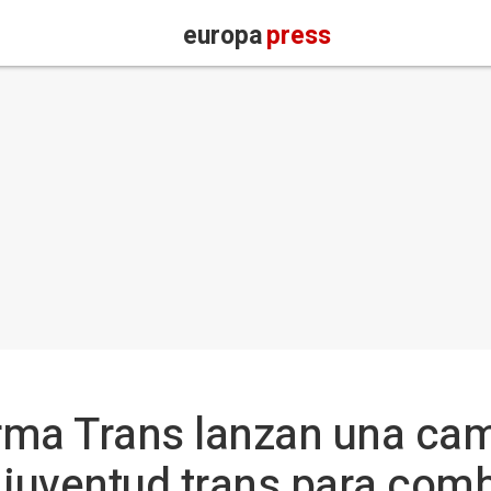
europa
press
orma Trans lanzan una c
a juventud trans para com