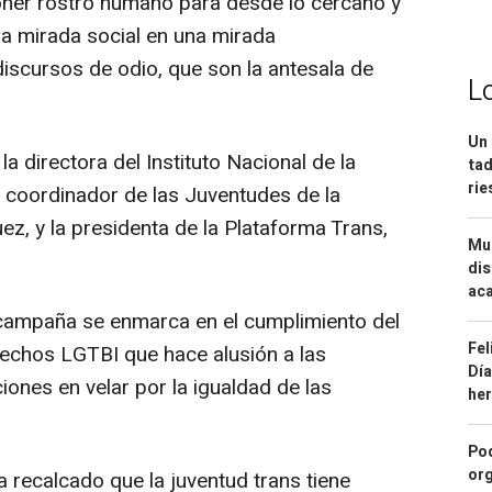
 poner rostro humano para desde lo cercano y
la mirada social en una mirada
iscursos de odio, que son la antesala de
L
Un 
a directora del Instituto Nacional de la
tad
ri
l coordinador de las Juventudes de la
z, y la presidenta de la Plataforma Trans,
Mue
dis
aca
campaña se enmarca en el cumplimiento del
Fel
erechos LGTBI que hace alusión a las
Día
iones en velar por la igualdad de las
he
Pod
org
 recalcado que la juventud trans tiene