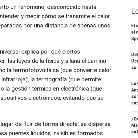
erto un fenómeno, desconocido hasta
L
ntender y medir cómo se transmite el calor
eparadas por una distancia de apenas unos
El 
el 
Spa
niversal explica por qué ciertos
Det
r las leyes de la física y allana el camino
Ucr
so
o la termofotovoltaica (que convierte calor
infrarroja), la termografía (que permite
La 
o la gestión térmica en electrónica (que
And
sor
ispositivos electrónicos, evitando que se
cat
¿Dó
n lugar de fluir de forma directa, se dispersa
Map
en 
sa puentes líquidos invisibles formados