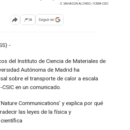
- E. SAHAGÚN ALONSO / ICMM-CSIC
IA
Seguir en
Abrir opciones para compartir
S) -
cos del Instituto de Ciencia de Materiales de
iversidad Autónoma de Madrid ha
sal sobre el transporte de calor a escala
M-CSIC en un comunicado.
 'Nature Communications' y explica por qué
adecir las leyes de la física y
ientífica