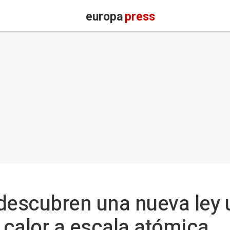
europa
press
descubren una nueva ley 
e calor a escala atómica