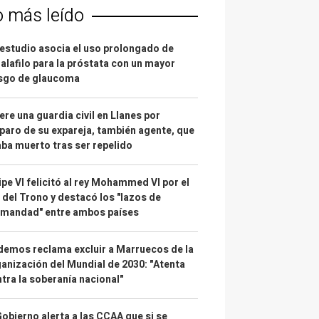
o más leído
estudio asocia el uso prolongado de
alafilo para la próstata con un mayor
esgo de glaucoma
re una guardia civil en Llanes por
paro de su expareja, también agente, que
ba muerto tras ser repelido
ipe VI felicitó al rey Mohammed VI por el
 del Trono y destacó los "lazos de
rmandad" entre ambos países
emos reclama excluir a Marruecos de la
anización del Mundial de 2030: "Atenta
tra la soberanía nacional"
Gobierno alerta a las CCAA que si se