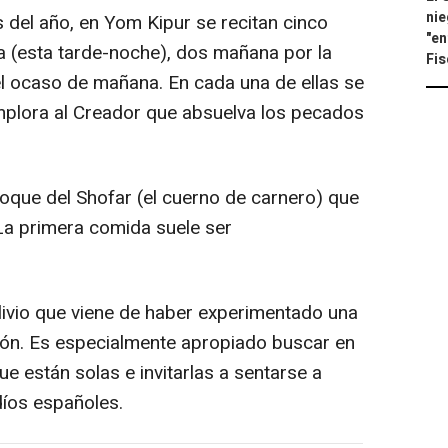
nie
s del año, en Yom Kipur se recitan cinco
"en
da (esta tarde-noche), dos mañana por la
Fis
l ocaso de mañana. En cada una de ellas se
 implora al Creador que absuelva los pecados
 toque del Shofar (el cuerno de carnero) que
 La primera comida suele ser
livio que viene de haber experimentado una
ión. Es especialmente apropiado buscar en
e están solas e invitarlas a sentarse a
díos españoles.