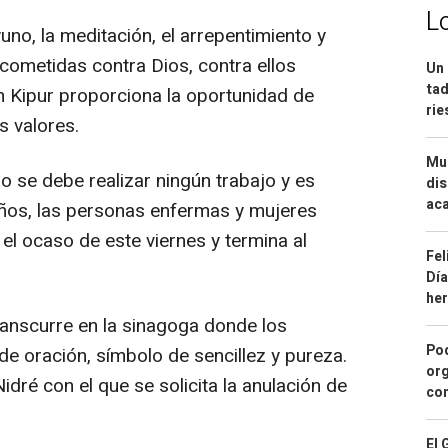
L
uno, la meditación, el arrepentimiento y
s cometidas contra Dios, contra ellos
Un 
tad
 Kipur proporciona la oportunidad de
ri
s valores.
Mue
o se debe realizar ningún trabajo y es
dis
aca
niños, las personas enfermas y mujeres
l ocaso de este viernes y termina al
Fel
Día
he
ranscurre en la sinagoga donde los
Pod
 de oración, símbolo de sencillez y pureza.
org
Nidré con el que se solicita la anulación de
con
El 