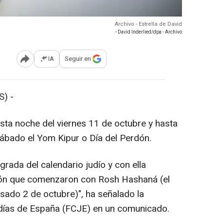
Archivo - Estrella de David
- David Inderlied/dpa - Archivo
IA
Seguir en
Abrir opciones para compartir
) -
esta noche del viernes 11 de octubre y hasta
sábado el Yom Kipur o Día del Perdón.
rada del calendario judío y con ella
xión que comenzaron con Rosh Hashaná (el
ado 2 de octubre)", ha señalado la
ías de España (FCJE) en un comunicado.