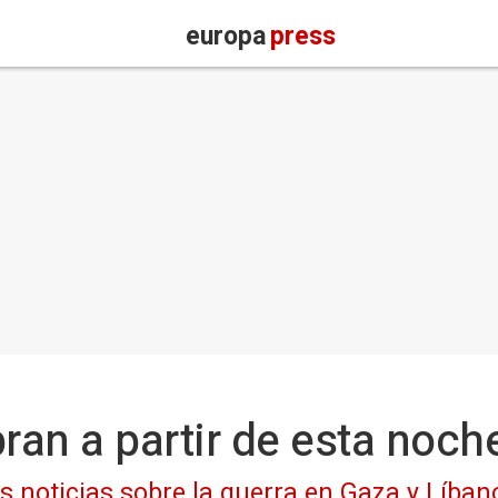
europa
press
bran a partir de esta noch
as noticias sobre la guerra en Gaza y Líban