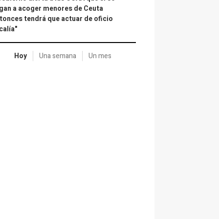
gan a acoger menores de Ceuta
tonces tendrá que actuar de oficio
calía"
Hoy
Una semana
Un mes