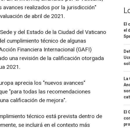
s avances realizados por la jurisdicción"
L
valuación de abril de 2021.
El 
el 
a Sede y del Estado de la Ciudad del Vaticano
Spa
 del cumplimiento técnico de algunas
cción Financiera Internacional (GAFI)
Det
ado una revisión de la calificación otorgada
Ucr
so
tua 2021.
La 
Europa aprecia los "nuevos avances"
And
 que "para todas las recomendaciones
sor
cat
una calificación de mejora".
El 
plimiento técnico está prevista dentro de
con
mente, se incluirá en el contexto más
pro