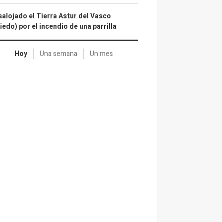
alojado el Tierra Astur del Vasco
iedo) por el incendio de una parrilla
Hoy
Una semana
Un mes