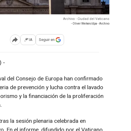
Archivo - Ciudad del Vaticano
- Oliver Weiken/dpa - Archivo
IA
Seguir en
Abrir opciones para compartir
 -
al del Consejo de Europa han confirmado
ria de prevención y lucha contra el lavado
rorismo y la financiación de la proliferación
.
tras la sesión plenaria celebrada en
. En el informe, difundido por el Vaticano,