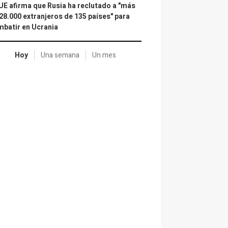
UE afirma que Rusia ha reclutado a "más
28.000 extranjeros de 135 países" para
batir en Ucrania
Hoy
Una semana
Un mes