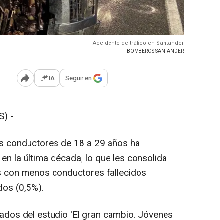
Accidente de tráfico en Santander
- BOMBEROS SANTANDER
IA
Seguir en
Abrir opciones para compartir
) -
os conductores de 18 a 29 años ha
en la última década, lo que les consolida
s con menos conductores fallecidos
dos (0,5%).
ltados del estudio 'El gran cambio. Jóvenes