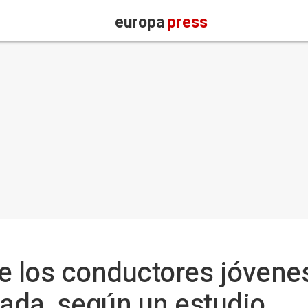
europa
press
e los conductores jóvene
cada, según un estudio