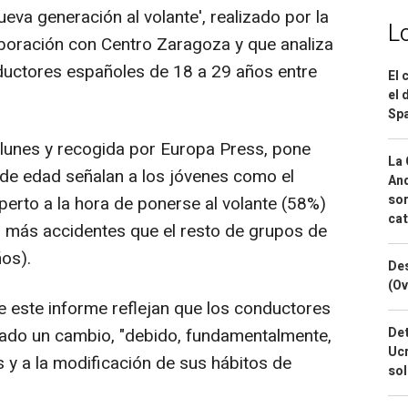
va generación al volante', realizado por la
L
boración con Centro Zaragoza y que analiza
onductores españoles de 18 a 29 años entre
El 
el 
Spa
e lunes y recogida por Europa Press, pone
La 
 de edad señalan a los jóvenes como el
And
sor
perto a la hora de ponerse al volante (58%)
cat
n más accidentes que el resto de grupos de
os).
Des
(Ov
e este informe reflejan que los conductores
ado un cambio, "debido, fundamentalmente,
Det
Ucr
 y a la modificación de sus hábitos de
so