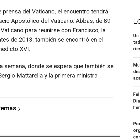
 prensa del Vaticano, el encuentro tendrá
L
lacio Apostólico del Vaticano. Abbas, de 89
l Vaticano para reunirse con Francisco, la
Un 
tes de 2013, también se encontró en el
tad
edicto XVI.
ri
Mue
a esta semana, donde se espera que también se
dis
Sergio Mattarella y la primera ministra
aca
Fel
Día
 temas
he
Pod
org
con