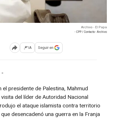
Archivo - El Papa
- CPP / Contacto - Archivo
IA
Seguir en
Abrir opciones para compartir
 -
n el presidente de Palestina, Mahmud
visita del líder de Autoridad Nacional
odujo el ataque islamista contra territorio
3, que desencadenó una guerra en la Franja