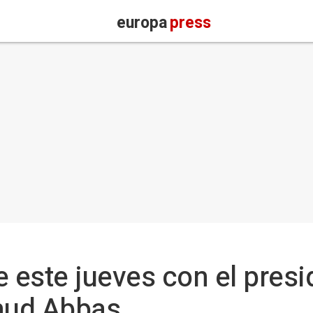
europa
press
e este jueves con el pres
mud Abbas