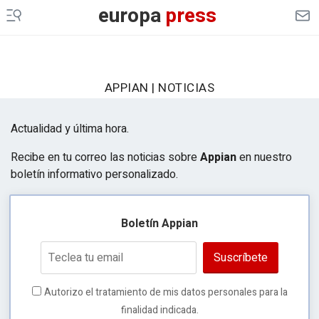
europa
press
EP
MOTOR
EP
AGRO
APPIAN | NOTICIAS
EP
DATA
MERCADO
FINANCIERO
Actualidad y última hora.
ES EUROPA
Recibe en tu correo las noticias sobre
Appian
en nuestro
boletín informativo personalizado.
LEGAL
GENERACIÓN DE OPORTUNIDADES
Boletín Appian
Suscríbete
Autorizo el tratamiento de mis datos personales para la
finalidad indicada.