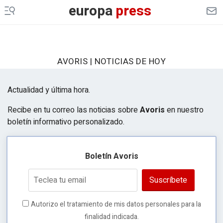
EP
TURISMO
europa
press
CULTURAOCIO
INFOSALUS
AVORIS | NOTICIAS DE HOY
DESCONECTA
Actualidad y última hora.
EP
MOTOR
Recibe en tu correo las noticias sobre
Avoris
en nuestro
EP
AGRO
boletín informativo personalizado.
EP
DATA
Boletín Avoris
MERCADO
FINANCIERO
ES EUROPA
Suscríbete
LEGAL
Autorizo el tratamiento de mis datos personales para la
finalidad indicada.