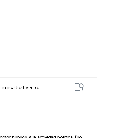
municados
Eventos
tor público y la actividad política, fue