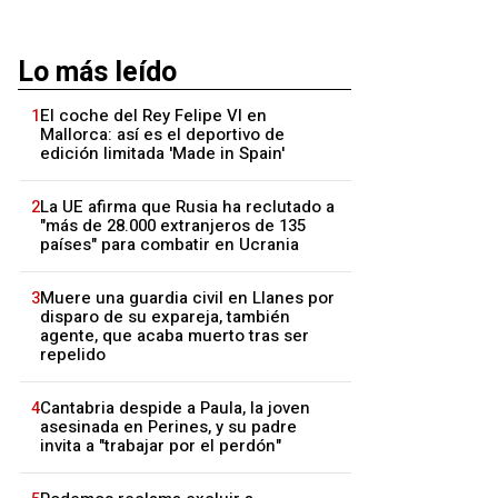
Lo más leído
1
El coche del Rey Felipe VI en
Mallorca: así es el deportivo de
edición limitada 'Made in Spain'
2
La UE afirma que Rusia ha reclutado a
"más de 28.000 extranjeros de 135
países" para combatir en Ucrania
3
Muere una guardia civil en Llanes por
disparo de su expareja, también
agente, que acaba muerto tras ser
repelido
4
Cantabria despide a Paula, la joven
asesinada en Perines, y su padre
invita a "trabajar por el perdón"