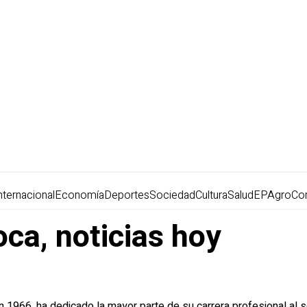
nternacional
Economía
Deportes
Sociedad
Cultura
Salud
EPAgro
Co
oca, noticias hoy
1966, ha dedicado la mayor parte de su carrera profesional al sec