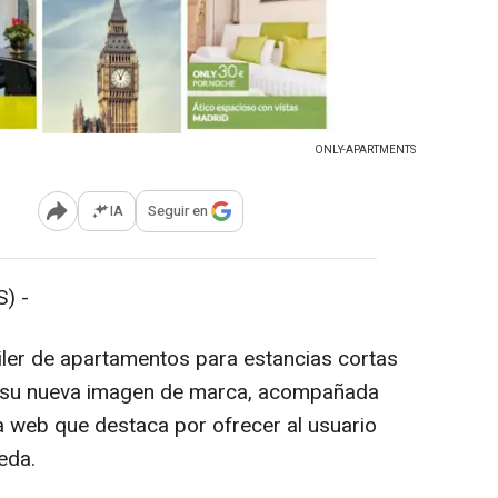
ONLY-APARTMENTS
IA
Seguir en
Abrir opciones para compartir
) -
iler de apartamentos para estancias cortas
 su nueva imagen de marca, acompañada
 web que destaca por ofrecer al usuario
eda.