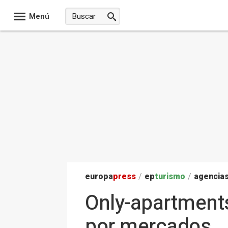
Menú
europa
press
/
ep
turismo
/
agencias
Only-apartment
por mercados