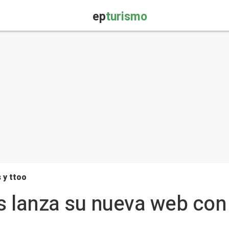
ep
turismo
 y ttoo
s lanza su nueva web co