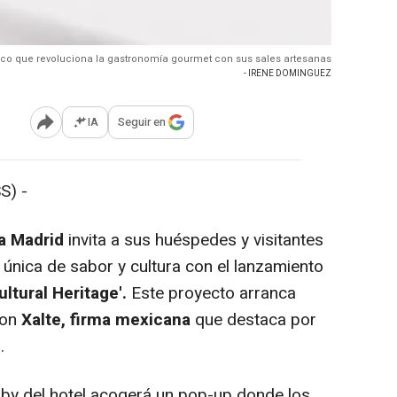
xico que revoluciona la gastronomía gourmet con sus sales artesanas
- IRENE DOMINGUEZ
IA
Seguir en
Abrir opciones para compartir
S) -
a Madrid
invita a sus huéspedes y visitantes
 única de sabor y cultura con el lanzamiento
ltural Heritage'.
Este proyecto arranca
con
Xalte, firma mexicana
que destaca por
.
obby del hotel acogerá un pop-up donde los