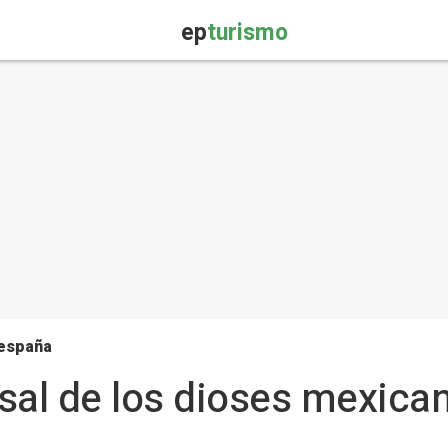
ep
turismo
 españa
 sal de los dioses mexican