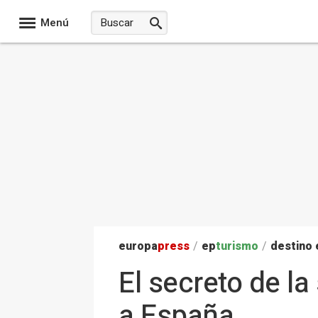
Menú
europa
press
/
ep
turismo
/
destino
El secreto de la
a España