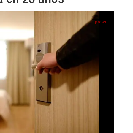
Archivo - Habitación de hotel. - PROXI-PCI - Archivo
IA
Seguir en
Abrir opciones para compartir
) -
afé y restaurantes crecieron un 7,2% en
smo mes del año anterior, nueve décimas
tasa más alta de este grupo en 28 años,
estauración y de los servicios de
recimiento del grupo de hoteles, café y
blicados este viernes por el Instituto