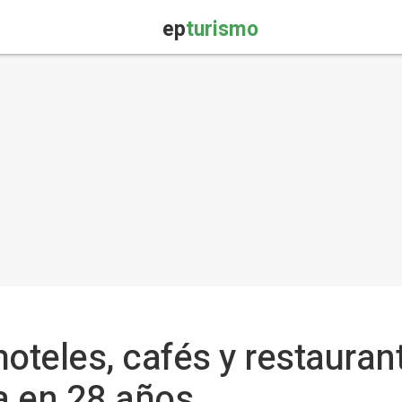
ep
turismo
oteles, cafés y restauran
a en 28 años