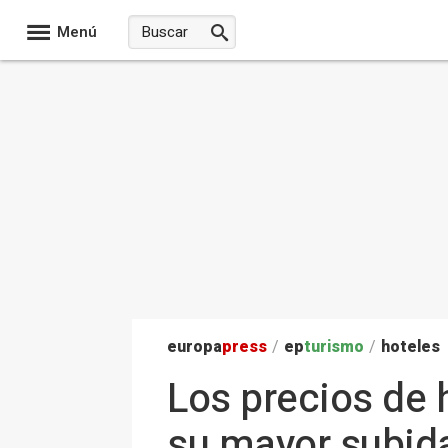
Menú
europa
press
/
ep
turismo
/
hoteles
Los precios de h
su mayor subid