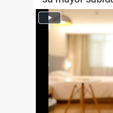
Europa Press Turismo
Publicado: miércoles, 13 julio 2022 11:02
MADRID, 13 Jul. (EUROPA PRESS
Los precios del grupo hoteles, c
junio en comparación con el mi
más que mayo, lo que supone la 
desde enero de 1994.
La subida de los precios en la r
alojamiento ha provocado este c
restaurantes, según los datos pu