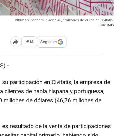
Vitruvian Partners invierte 46,7 millones de euros en Civitatis.
- CIVITATIS
IA
Seguir en
Abrir opciones para compartir
S) -
su participación en Civitatis, la empresa de
ra clientes de habla hispana y portuguesa,
0 millones de dólares (46,76 millones de
n es resultado de la venta de participaciones
cesitar capital primario, habiendo sido