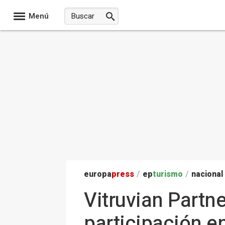
Menú
europa
press
/
ep
turismo
/
nacional
Vitruvian Partne
participación en