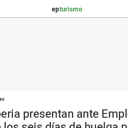
ep
turismo
as
beria presentan ante Empl
 los seis días de huelga 