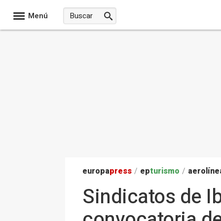
Menú
europa
press
/
ep
turismo
/
aerolíne
Sindicatos de I
convocatoria de