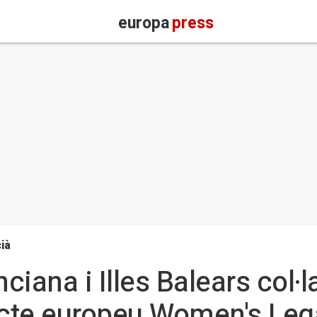
europa
press
ià
iana i Illes Balears col·l
ecte europeu Women's Le