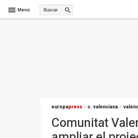
Menú
europa
press
/
c. valenciana
/
valenc
Comunitat Valenc
ampliar el proj