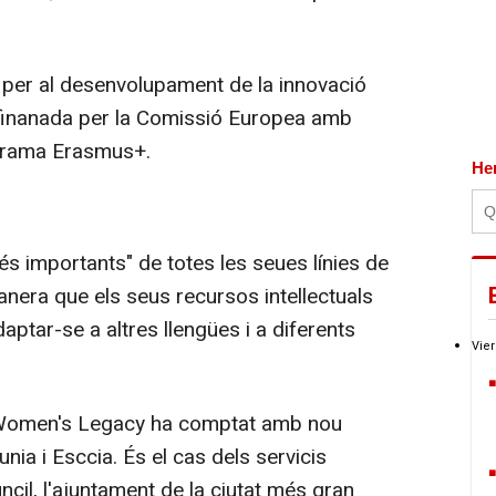
per al desenvolupament de la innovació
 finanada per la Comissió Europea amb
ograma Erasmus+.
He
s importants" de totes les seues línies de
 manera que els seus recursos intellectuals
ptar-se a altres llengües i a diferents
Vier
Women's Legacy ha comptat amb nou
tunia i Esccia. És el cas dels servicis
cil, l'ajuntament de la ciutat més gran