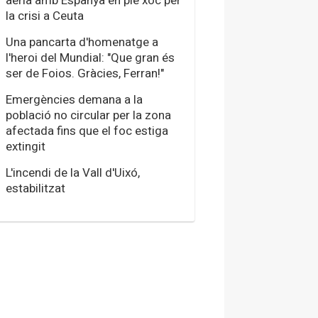
aèria amb Espanya en ple xoc per
la crisi a Ceuta
Una pancarta d'homenatge a
l'heroi del Mundial: "Que gran és
ser de Foios. Gràcies, Ferran!"
Emergències demana a la
població no circular per la zona
afectada fins que el foc estiga
extingit
L'incendi de la Vall d'Uixó,
estabilitzat