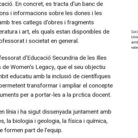
ció. En concret, es tracta d'un banc de
ions i informacions sobre les dones i les
amb tres catlegs d'obres i fragments
eratura i art, els quals estan disponibles de
Col.
Univ
ofessorat i societat en general.
amb
val
ofessorat d'Educació Secundria de les Illes
s de Women's Legacy, que el seu objectiu
'mbit educatiu amb la inclusió de científiques
 permetent transformar i ampliar el concepte
truments per a portar-les a la prctica docent.
 línia i ha sigut dissenyada juntament amb
la biologia i geologia, la física i química,
ue formen part de l'equip.