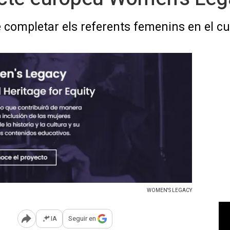
 de completar els referents femenins en el c
WOMEN'S LEGACY
IA
Seguir en
Abrir opciones para compartir