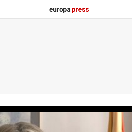
europa
press