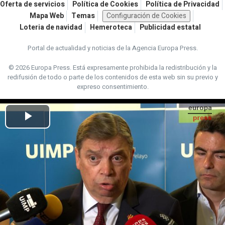
Oferta de servicios
Política de Cookies
Política de Privacidad
Mapa Web
Temas
Configuración de Cookies
Loteria de navidad
Hemeroteca
Publicidad estatal
Portal de actualidad y noticias de la Agencia Europa Press.
© 2026 Europa Press.
Está expresamente prohibida la redistribución y la
redifusión de todo o parte de los contenidos de esta web sin su previo y
expreso consentimiento.