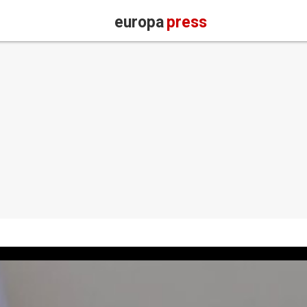
europa
press