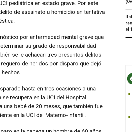
(Ov
UCI pediátrica en estado grave. Por este
delito de asesinato u homicidio en tentativa
Ita
éstica.
ree
el 
agnóstico por enfermedad mental grave que
determinar su grado de responsabilidad
bién se le achacan tres presuntos delitos
l reguero de heridos por disparo que dejó
s hechos.
isparado hasta en tres ocasiones a una
 se recupera en la UCI del Hospital
 a una bebé de 20 meses, que también fue
nte en la UCI del Materno-Infantil.
isparo en la cabeza un hombre de 60 años