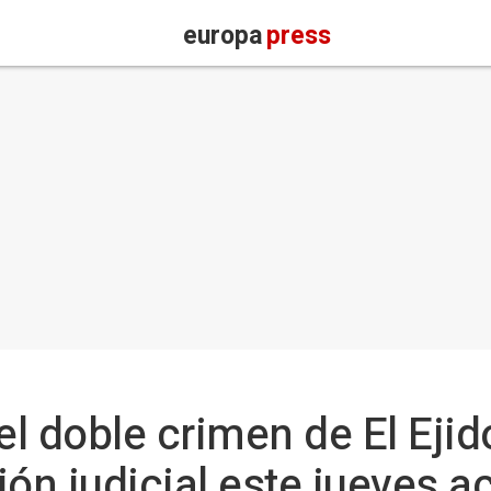
europa
press
el doble crimen de El Ejid
ión judicial este jueves 