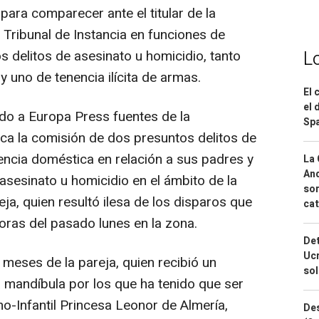
o para comparecer ante el titular de la
l Tribunal de Instancia en funciones de
L
s delitos de asesinato u homicidio, tanto
 uno de tenencia ilícita de armas.
El 
el 
do a Europa Press fuentes de la
Spa
haca la comisión de dos presuntos delitos de
lencia doméstica en relación a sus padres y
La 
And
 asesinato u homicidio en el ámbito de la
sor
eja, quien resultó ilesa de los disparos que
cat
oras del pasado lunes en la zona.
Det
Ucr
 meses de la pareja, quien recibió un
so
a mandíbula por los que ha tenido que ser
no-Infantil Princesa Leonor de Almería,
Des