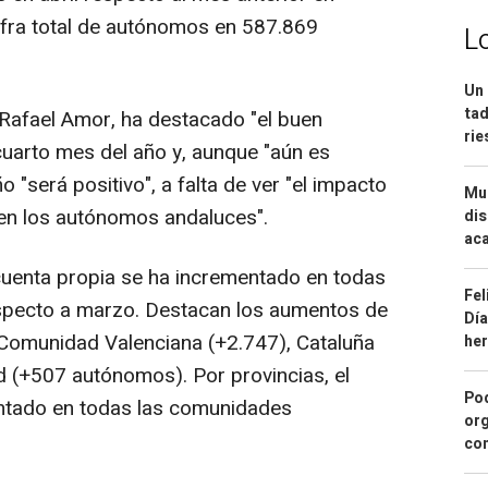
cifra total de autónomos en 587.869
L
Un 
tad
 Rafael Amor, ha destacado "el buen
ri
 cuarto mes del año y, aunque "aún es
 "será positivo", a falta de ver "el impacto
Mue
 en los autónomos andaluces".
dis
aca
cuenta propia se ha incrementado en todas
Fel
pecto a marzo. Destacan los aumentos de
Día
Comunidad Valenciana (+2.747), Cataluña
he
 (+507 autónomos). Por provincias, el
Pod
tado en todas las comunidades
org
con