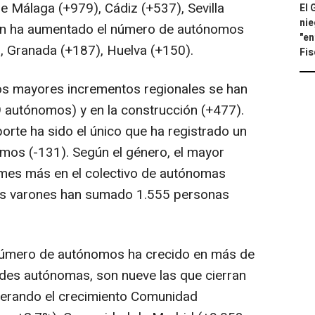
 Málaga (+979), Cádiz (+537), Sevilla
El 
nie
ién ha aumentado el número de autónomos
"en
, Granada (+187), Huelva (+150).
Fis
los mayores incrementos regionales se han
9 autónomos) y en la construcción (+477).
porte ha sido el único que ha registrado un
os (-131). Según el género, el mayor
 mes más en el colectivo de autónomas
los varones han sumado 1.555 personas
 número de autónomos ha crecido en más de
es autónomas, son nueve las que cierran
liderando el crecimiento Comunidad