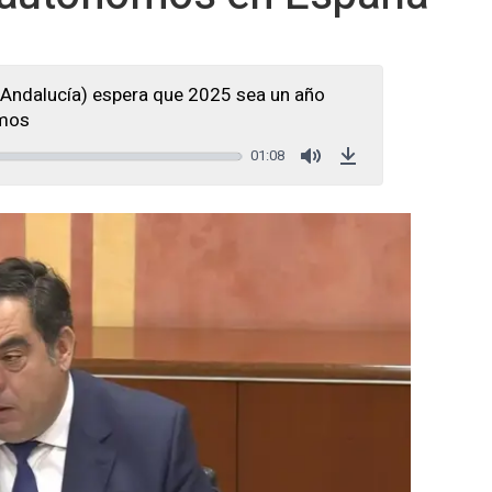
Andalucía) espera que 2025 sea un año
omos
01:08
Mute
Download