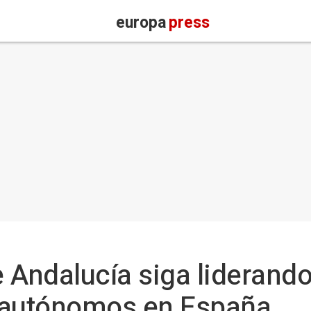
europa
press
 Andalucía siga liderando
 autónomos en España