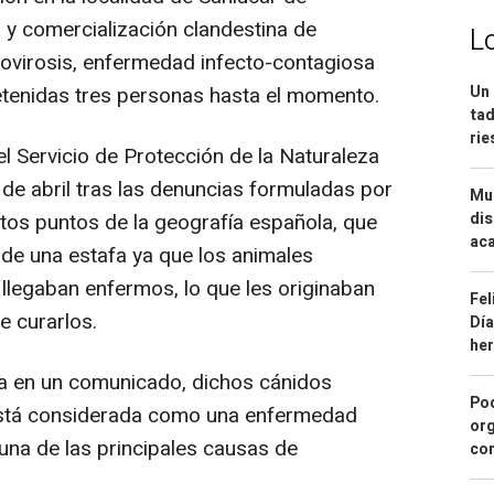
 y comercialización clandestina de
L
ovirosis, enfermedad infecto-contagiosa
Un 
etenidas tres personas hasta el momento.
tad
ri
l Servicio de Protección de la Naturaleza
 de abril tras las denuncias formuladas por
Mue
dis
intos puntos de la geografía española, que
aca
de una estafa ya que los animales
s llegaban enfermos, lo que les originaban
Fel
e curarlos.
Día
he
ta en un comunicado, dichos cánidos
Pod
está considerada como una enfermedad
org
una de las principales causas de
con