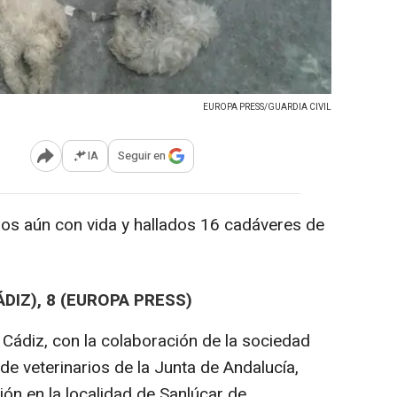
EUROPA PRESS/GUARDIA CIVIL
IA
Seguir en
Abrir opciones para compartir
os aún con vida y hallados 16 cadáveres de
IZ), 8 (EUROPA PRESS)
e Cádiz, con la colaboración de la sociedad
e veterinarios de la Junta de Andalucía,
ón en la localidad de Sanlúcar de