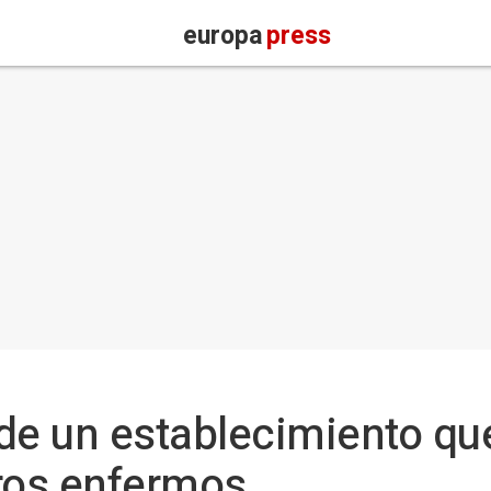
europa
press
de un establecimiento qu
ros enfermos