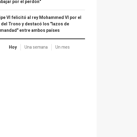
abajar por el perdón"
ipe VI felicitó al rey Mohammed VI por el
 del Trono y destacó los "lazos de
rmandad" entre ambos países
Hoy
Una semana
Un mes