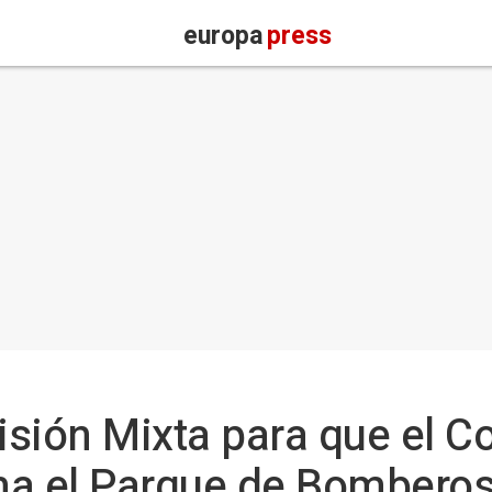
europa
press
sión Mixta para que el C
 el Parque de Bomberos