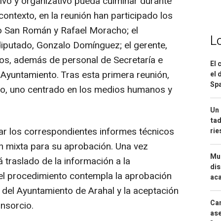
ivo y organizativo pueda culminar durante
ontexto, en la reunión han participado los
to San Román y Rafael Moracho; el
L
diputado, Gonzalo Domínguez; el gerente,
os, además de personal de Secretaría e
El 
 Ayuntamiento. Tras esta primera reunión,
el 
Spa
jo, uno centrado en los medios humanos y
Un 
tad
ar los correspondientes informes técnicos
ri
n mixta para su aprobación. Una vez
Mue
 traslado de la información a la
dis
el procedimiento contempla la aprobación
aca
 del Ayuntamiento de Arahal y la aceptación
Can
onsorcio.
ase