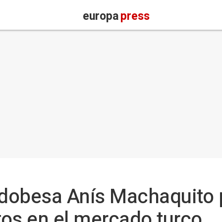
europa
press
dobesa Anís Machaquito p
os en el mercado turco