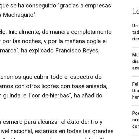
 que se ha conseguido "gracias a empresas
L
s Machaquito".
Un 
elo. Inicialmente, de manera completamente
tad
ri
r por las noches, y por la mañana cogía el
omarca", ha explicado Francisco Reyes,
Mue
dis
aca
tenemos que cubrir todo el espectro de
Fel
ñamos con otros licores con base anisada,
Día
n guinda, el licor de hierbas", ha añadido
he
Pod
org
 esmero para alcanzar el éxito dentro y
con
nivel nacional, estamos en todas las grandes