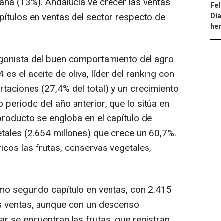
na (13%). Andalucía ve crecer las ventas
Fel
pítulos en ventas del sector respecto de
Día
he
agonista del buen comportamiento del agro
es el aceite de oliva, líder del ranking con
taciones (27,4% del total) y un crecimiento
periodo del año anterior, que lo sitúa en
 producto se engloba en el capítulo de
etales (2.654 millones) que crece un 60,7%.
icos las frutas, conservas vegetales,
mo segundo capítulo en ventas, con 2.415
las ventas, aunque con un descenso
gar se encuentran las frutas, que registran