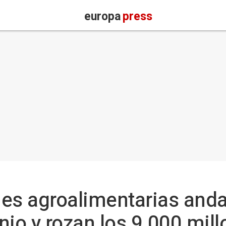
europa
press
nes agroalimentarias and
nio y rozan los 9.000 mil