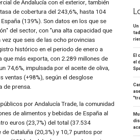
rcial de Andalucía con el exterior, también
L
a tasa de cobertura del 243,6%, hasta 104
 España (139%). Son datos en los que se
Un 
ción" del sector, con "una alta capacidad que
tad
da vez que seis de las ocho provincias
ri
stro histórico en el periodo de enero a
El 
la que más exporta, con 2.289 millones de
el 
un 74,6%, impulsada por el aceite de oliva,
Spa
us ventas (+98%), según el desglose
Can
a de prensa.
ase
"tr
públicos por Andalucía Trade, la comunidad
iones de alimentos y bebidas de España al
Mue
dis
tro euros (23,7%) del total (37.534
aca
e de Cataluña (20,3%) y 10,7 puntos por