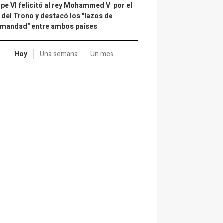
ipe VI felicitó al rey Mohammed VI por el
 del Trono y destacó los "lazos de
rmandad" entre ambos países
Hoy
Una semana
Un mes