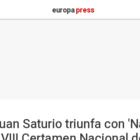
europa
press
uan Saturio triunfa con '
l VIII Certamen Nacional d