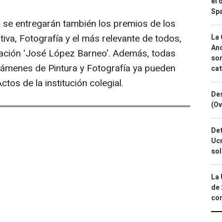
el 
Spa
a se entregarán también los premios de los
iva, Fotografía y el más relevante de todos,
La 
And
gación 'José López Barneo'. Además, todas
sor
támenes de Pintura y Fotografía ya pueden
cat
tos de la institución colegial.
Des
(Ov
Det
Ucr
so
La 
de 
com