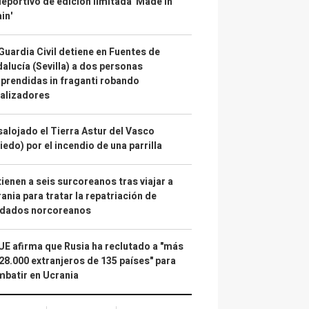
deportivo de edición limitada 'Made in
in'
Guardia Civil detiene en Fuentes de
alucía (Sevilla) a dos personas
prendidas in fraganti robando
alizadores
alojado el Tierra Astur del Vasco
iedo) por el incendio de una parrilla
ienen a seis surcoreanos tras viajar a
ania para tratar la repatriación de
ldados norcoreanos
UE afirma que Rusia ha reclutado a "más
28.000 extranjeros de 135 países" para
batir en Ucrania