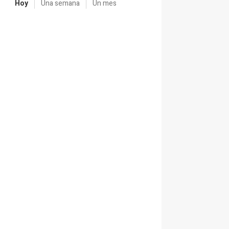
Hoy
Una semana
Un mes