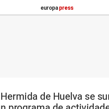
europa
press
 Hermida de Huelva se su
n programa de actividade