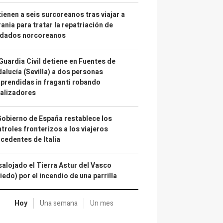
ienen a seis surcoreanos tras viajar a
ania para tratar la repatriación de
ldados norcoreanos
Guardia Civil detiene en Fuentes de
alucía (Sevilla) a dos personas
prendidas in fraganti robando
alizadores
Gobierno de España restablece los
troles fronterizos a los viajeros
cedentes de Italia
alojado el Tierra Astur del Vasco
iedo) por el incendio de una parrilla
Hoy
Una semana
Un mes