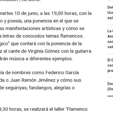
Det
rtes 10 de junio, a las 19,00 horas, con la
Ucr
so
co y poesía, una ponencia en el que se
as manifestaciones artísticas y cómo se
La 
 letras de conocidos temas flamencos.
And
sor
ico" que contará con la ponencia de la
cat
z al cante de Virginia Gómez con la guitarra
rán música a diferentes ejemplos.
El 
con
pro
esía de nombres como Federico García
rnuda o Juan Ramón Jiménez y cómo sus
Des
e seguiriyas, fandangos, alegrías o
(Ov
9,30 horas, se realizará el taller 'Flamenco