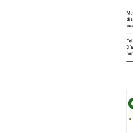
Mue
dis
aca
Fel
Día
he