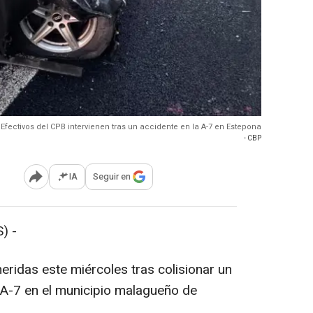
Efectivos del CPB intervienen tras un accidente en la A-7 en Estepona
- CBP
IA
Seguir en
Abrir opciones para compartir
) -
eridas este miércoles tras colisionar un
a A-7 en el municipio malagueño de