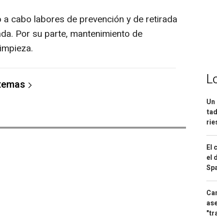
o a cabo labores de prevención y de retirada
ada. Por su parte, mantenimiento de
limpieza.
L
 temas
Un 
tad
ri
El 
el 
Spa
Can
ase
"tr