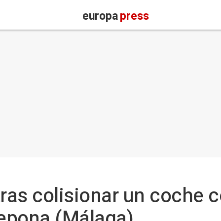
europa
press
tras colisionar un coche 
tepona (Málaga)