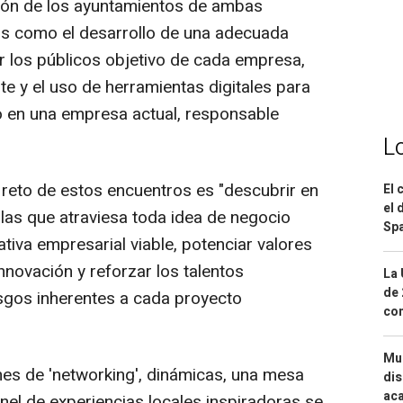
ción de los ayuntamientos de ambas
os como el desarrollo de una adecuada
r los públicos objetivo de cada empresa,
te y el uso de herramientas digitales para
o en una empresa actual, responsable
L
 reto de estos encuentros es "descubrir en
El 
el 
 las que atraviesa toda idea de negocio
Spa
ativa empresarial viable, potenciar valores
innovación y reforzar los talentos
La 
de 
esgos inherentes a cada proyecto
com
Mue
nes de 'networking', dinámicas, una mesa
dis
aca
nel de experiencias locales inspiradoras se