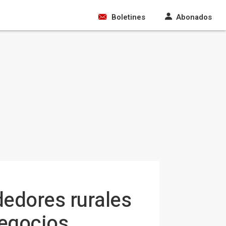
Boletines
Abonados
edores rurales
negocios