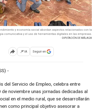
endimiento y economía social abordan aspectos relacionados con la
gia comunicativa y el uso de herramientas digitales en las empresas.
- DIPUTACIÓN DE MÁLAGA
IA
Seguir en
Abrir opciones para compartir
S) -
s del Servicio de Empleo, celebra entre
0 de noviembre unas jornadas dedicadas al
ial en el medio rural, que se desarrollarán
enen como principal objetivo asesorar a