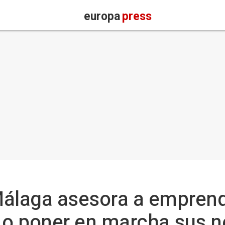
europa
press
Málaga asesora a emprend
r o poner en marcha sus 