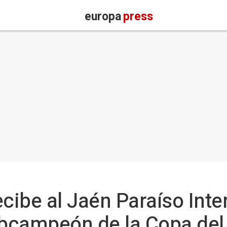
europa
press
cibe al Jaén Paraíso Inter
bcampeón de la Copa del 