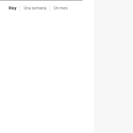
Hoy
Una semana
Un mes