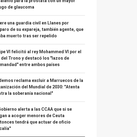
alafilo para la próstata con un mayor
esgo de glaucoma
re una guardia civil en Llanes por
paro de su expareja, también agente, que
ba muerto tras ser repelido
ipe VI felicitó al rey Mohammed VI por el
 del Trono y destacó los "lazos de
rmandad" entre ambos países
emos reclama excluir a Marruecos de la
anización del Mundial de 2030: "Atenta
tra la soberanía nacional"
Gobierno alerta a las CCAA que si se
gan a acoger menores de Ceuta
tonces tendrá que actuar de oficio
calía"