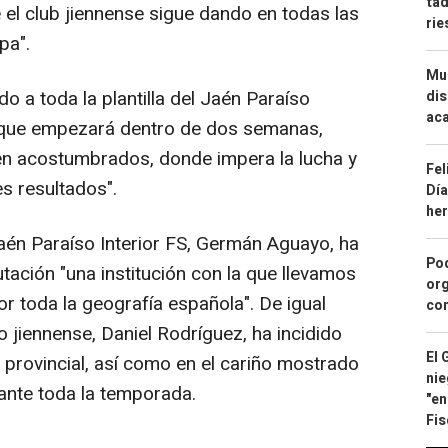
tad
el club jiennense sigue dando en todas las
ri
pa".
Mue
o a toda la plantilla del Jaén Paraíso
dis
aca
ff, que empezará dentro de dos semanas,
en acostumbrados, donde impera la lucha y
Fel
es resultados".
Día
he
Jaén Paraíso Interior FS, Germán Aguayo, ha
Pod
tación "una institución con la que llevamos
org
or toda la geografía española". De igual
con
o jiennense, Daniel Rodríguez, ha incidido
El 
 provincial, así como en el cariño mostrado
nie
rante toda la temporada.
"en
Fis