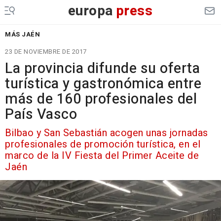
europa
press
MÁS JAÉN
23 DE NOVIEMBRE DE 2017
La provincia difunde su oferta
turística y gastronómica entre
más de 160 profesionales del
País Vasco
Bilbao y San Sebastián acogen unas jornadas
profesionales de promoción turística, en el
marco de la IV Fiesta del Primer Aceite de
Jaén