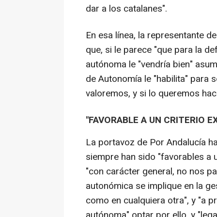
dar a los catalanes".
En esa línea, la representante 
que, si le parece "que para la d
autónoma le "vendría bien" asumi
de Autonomía le "habilita" para s
valoremos, y si lo queremos hac
"FAVORABLE A UN CRITERIO 
La portavoz de Por Andalucía ha 
siempre han sido "favorables a u
"con carácter general, no nos p
autonómica se implique en la ge
como en cualquiera otra", y "a pr
autónoma" optar por ello, y "lega