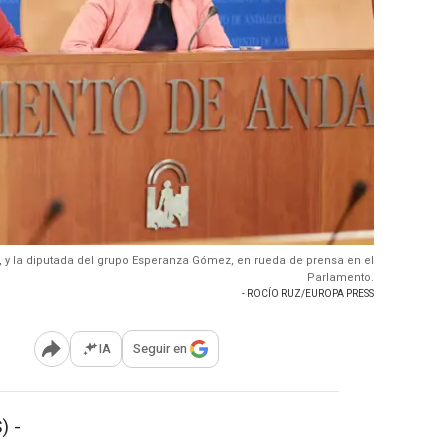
, y la diputada del grupo Esperanza Gómez, en rueda de prensa en el
Parlamento.
- ROCÍO RUZ/EUROPA PRESS
IA
Seguir en
Abrir opciones para compartir
) -