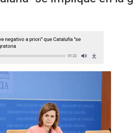
e negativo a priori" que Cataluña "se
gratoria
01:22
Mute
Download