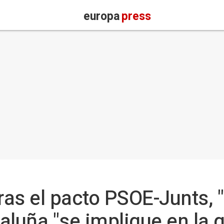
europa
press
tras el pacto PSOE-Junts, 
taluña "se implique en la 