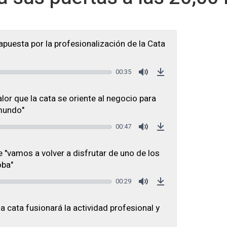
apuesta por la profesionalización de la Cata
00:35
Mute
Download
or que la cata se oriente al negocio para
 mundo"
00:47
Mute
Download
 "vamos a volver a disfrutar de uno de los
oba"
00:29
Mute
Download
a cata fusionará la actividad profesional y