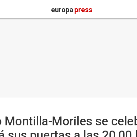
europa
press
 Montilla-Moriles se celeb
á sus puertas a las 20,00