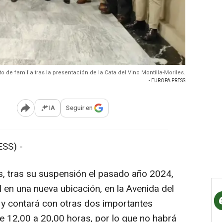
to de familia tras la presentación de la Cata del Vino Montilla-Moriles.
- EUROPA PRESS
IA
Seguir en
Abrir opciones para compartir
SS) -
es, tras su suspensión el pasado año 2024,
l en una nueva ubicación, en la Avenida del
, y contará con otras dos importantes
e 12,00 a 20,00 horas, por lo que no habrá