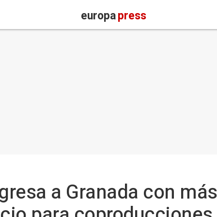
europa
press
egresa a Granada con más
acio para coproducciones