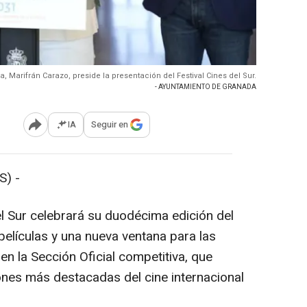
, Marifrán Carazo, preside la presentación del Festival Cines del Sur.
- AYUNTAMIENTO DE GRANADA
IA
Seguir en
Abrir opciones para compartir
) -
del Sur celebrará su duodécima edición del
películas y una nueva ventana para las
n la Sección Oficial competitiva, que
ones más destacadas del cine internacional