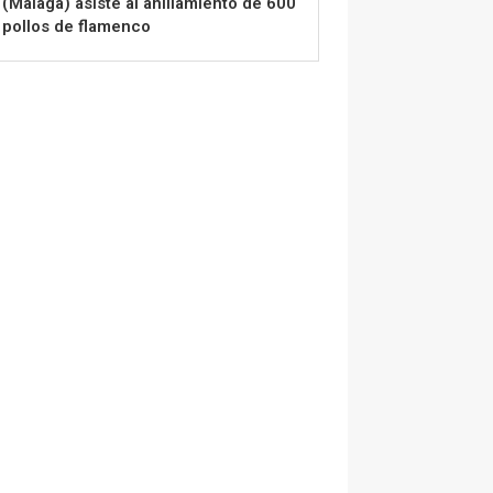
(Málaga) asiste al anillamiento de 600
pollos de flamenco