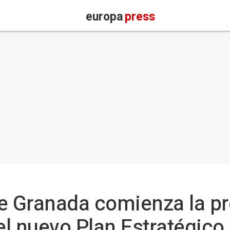
europa
press
e Granada comienza la p
l nuevo Plan Estratégico