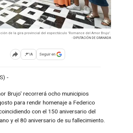
ción de la gira provincial del espectáculo 'Romance del Amor Brujo'.
- DIPUTACIÓN DE GRANADA
IA
Seguir en
Abrir opciones para compartir
) -
or Brujo' recorrerá ocho municipios
gosto para rendir homenaje a Federico
coincidiendo con el 150 aniversario del
no y el 80 aniversario de su fallecimiento.