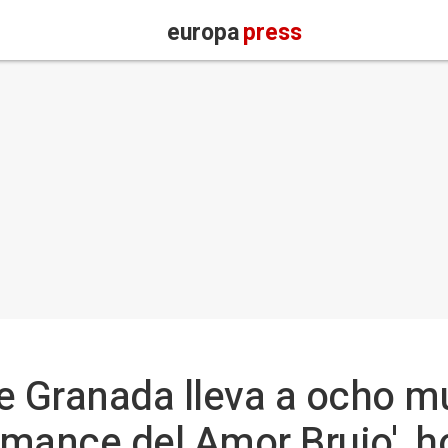
europa
press
e Granada lleva a ocho mu
omance del Amor Brujo', 