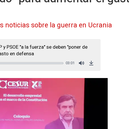
as noticias sobre la guerra en Ucrania
 y PSOE "a la fuerza" se deben "poner de
asto en defensa
03:01
Mute
Download