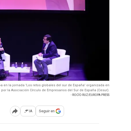
pa en la jornada 'Los retos globales del sur de España' organizada en
a por la Asociación Círculo de Empresarios del Sur de España (Cesur).
- ROCÍO RUZ/EUROPA PRESS
IA
Seguir en
Abrir opciones para compartir