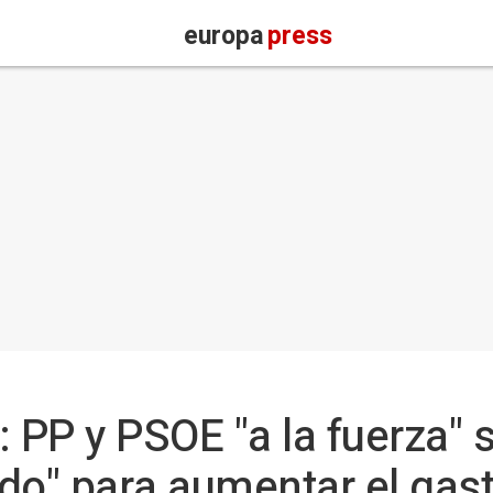
europa
press
: PP y PSOE "a la fuerza"
do" para aumentar el gas