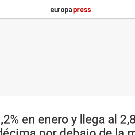
europa
press
,2% en enero y llega al 2,
décima por debajo de la 