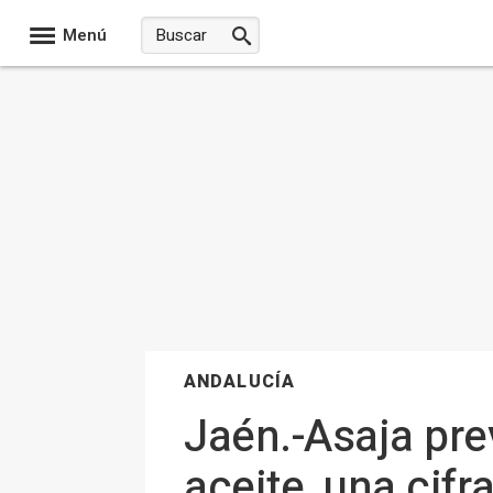
Menú
ANDALUCÍA
Jaén.-Asaja pre
aceite, una cifr