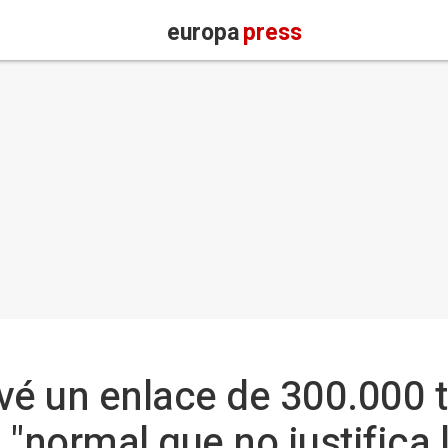
europa
press
vé un enlace de 300.000 
a "normal que no justifica