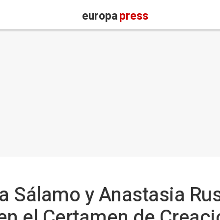
europa
press
ra Sálamo y Anastasia Ru
n el Certamen de Creaci