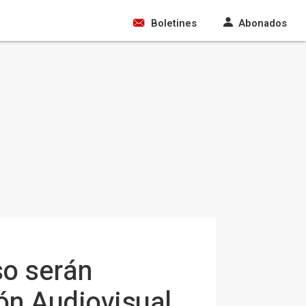
Boletines
Abonados
so serán
ón Audiovisual