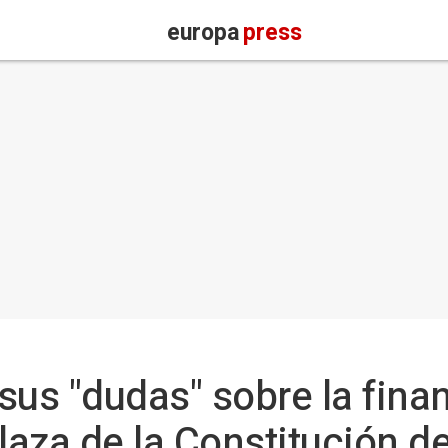
europa
press
sus "dudas" sobre la fina
laza de la Constitución d