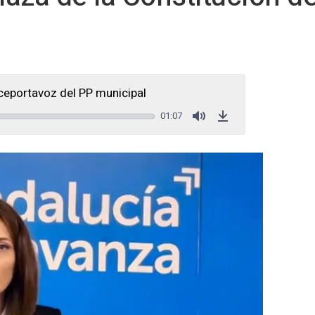
ceportavoz del PP municipal
01:07
Mute
Download