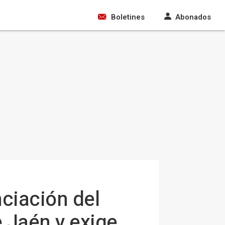
Boletines
Abonados
nciación del
e Jaén y exige