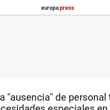
europa
press
la "ausencia" de personal
cesidades especiales en