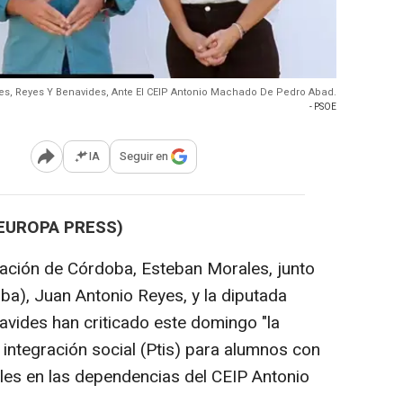
es, Reyes Y Benavides, Ante El CEIP Antonio Machado De Pedro Abad.
- PSOE
IA
Seguir en
Abrir opciones para compartir
(EUROPA PRESS)
tación de Córdoba, Esteban Morales, junto
ba), Juan Antonio Reyes, y la diputada
navides han criticado este domingo "la
 integración social (Ptis) para alumnos con
les en las dependencias del CEIP Antonio