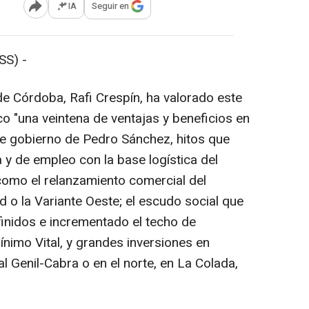
IA
Seguir en
Abrir opciones para compartir
SS) -
de Córdoba, Rafi Crespín, ha valorado este
ico "una veintena de ventajas y beneficios en
 de gobierno de Pedro Sánchez, hitos que
y de empleo con la base logística del
 como el relanzamiento comercial del
d o la Variante Oeste; el escudo social que
finidos e incrementado el techo de
nimo Vital, y grandes inversiones en
al Genil-Cabra o en el norte, en La Colada,