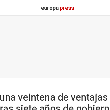
europa
press
"una veintena de ventajas
 tras siete años de gobier