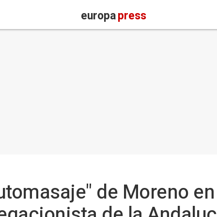
europa
press
"automasaje" de Moreno e
egacionista de la Andalucí