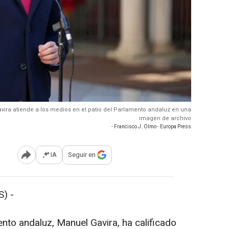
avira atiende a los medios en el patio del Parlamento andaluz en una
imagen de archivo
- Francisco J. Olmo - Europa Press
IA
Seguir en
Abrir opciones para compartir
) -
nto andaluz, Manuel Gavira, ha calificado