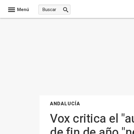
Menú
ANDALUCÍA
Vox critica el 
de fin de año "n