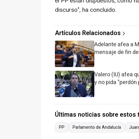
el PP están dispuestos, como h
discurso", ha concluido.
Artículos Relacionados
Adelante afea a M
mensaje de fin de
Valero (IU) afea 
y no pida "perdón 
Últimas noticias sobre estos
PP
Parlamento de Andalucía
Juan