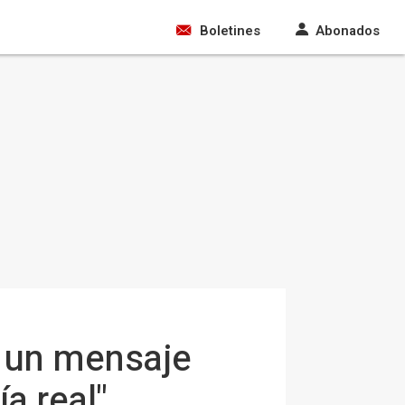
Boletines
Abonados
n un mensaje
a real"