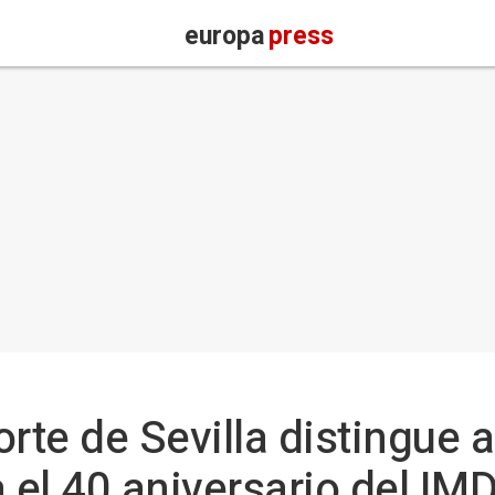
europa
press
rte de Sevilla distingue a
 el 40 aniversario del IM