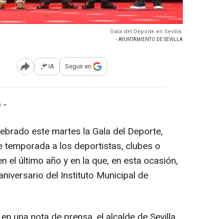
Gala del Deporte en Sevilla.
- AYUNTAMIENTO DE SEVILLA
IA
Seguir en
Abrir opciones para compartir
 -
lebrado este martes la Gala del Deporte,
e temporada a los deportistas, clubes o
n el último año y en la que, en esta ocasión,
iversario del Instituto Municipal de
en una nota de prensa, el alcalde de Sevilla,