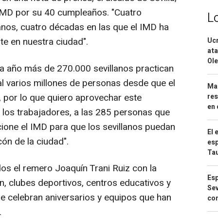
l IMD por su 40 cumpleaños. "Cuatro
L
lanos, cuatro décadas en las que el IMD ha
rte en nuestra ciudad".
Ucr
ata
Ole
ada año más de 270.000 sevillanos practican
al varios millones de personas desde que el
Mar
, por lo que quiero aprovechar este
res
en 
os los trabajadores, a las 285 personas que
cione el IMD para que los sevillanos puedan
El 
cón de la ciudad".
esp
Ta
dos el remero Joaquín Trani Ruiz con la
Esp
n, clubes deportivos, centros educativos y
Sev
e celebran aniversarios y equipos que han
con
.