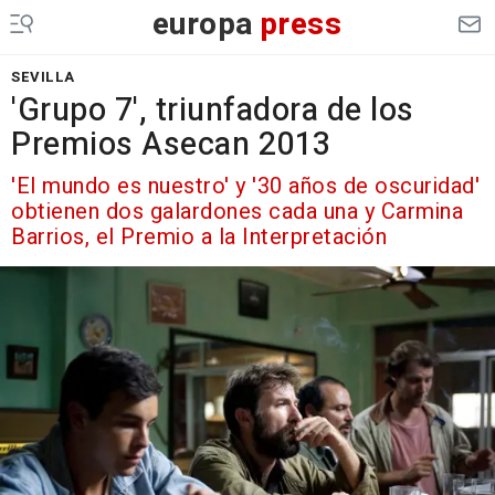
europa
press
SEVILLA
'Grupo 7', triunfadora de los
Premios Asecan 2013
'El mundo es nuestro' y '30 años de oscuridad'
obtienen dos galardones cada una y Carmina
Barrios, el Premio a la Interpretación