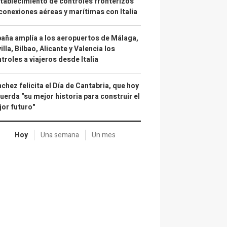
tablecimiento de controles fronterizos
conexiones aéreas y marítimas con Italia
aña amplía a los aeropuertos de Málaga,
illa, Bilbao, Alicante y Valencia los
troles a viajeros desde Italia
chez felicita el Día de Cantabria, que hoy
uerda "su mejor historia para construir el
or futuro"
Hoy
Una semana
Un mes