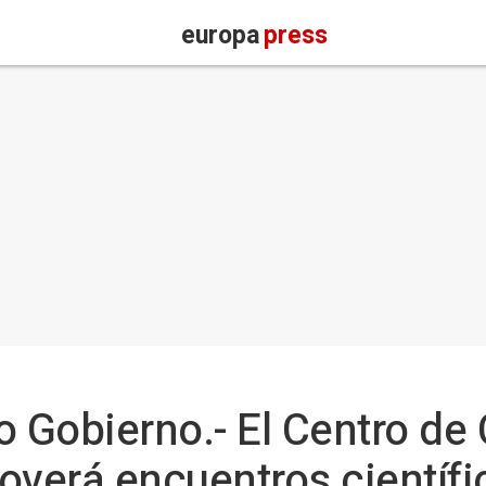
europa
press
o Gobierno.- El Centro de
erá encuentros científic