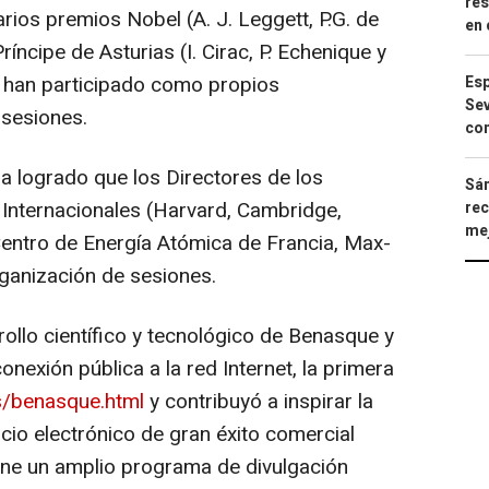
res
rios premios Nobel (A. J. Leggett, P.G. de
en 
ríncipe de Asturias (I. Cirac, P. Echenique y
, han participado como propios
Esp
Sev
sesiones.
con
ha logrado que los Directores de los
Sán
Internacionales (Harvard, Cambridge,
rec
mej
Centro de Energía Atómica de Francia, Max-
rganización de sesiones.
ollo científico y tecnológico de Benasque y
nexión pública a la red Internet, la primera
es/benasque.html
y contribuyó a inspirar la
io electrónico de gran éxito comercial
ne un amplio programa de divulgación