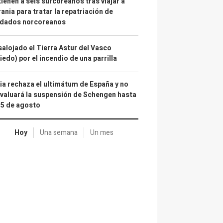
ienen a seis surcoreanos tras viajar a
ania para tratar la repatriación de
ldados norcoreanos
alojado el Tierra Astur del Vasco
iedo) por el incendio de una parrilla
lia rechaza el ultimátum de España y no
valuará la suspensión de Schengen hasta
15 de agosto
Hoy
Una semana
Un mes