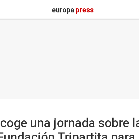
europa
press
acoge una jornada sobre la
undación Tripartita para