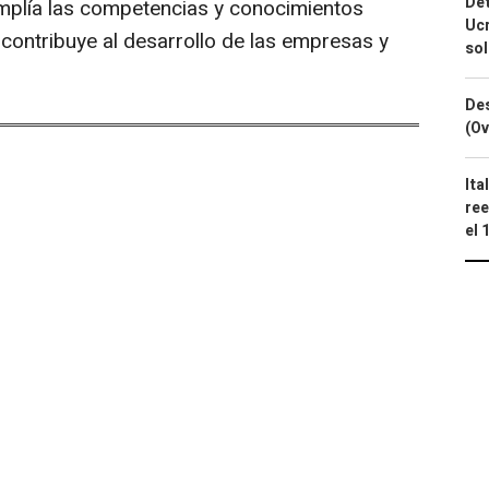
Det
amplía las competencias y conocimientos
Ucr
contribuye al desarrollo de las empresas y
so
Des
(Ov
Ita
ree
el 