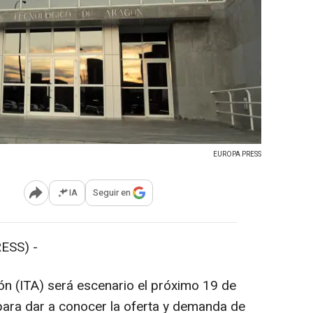
EUROPA PRESS
IA
Seguir en
Abrir opciones para compartir
ESS) -
ón (ITA) será escenario el próximo 19 de
para dar a conocer la oferta y demanda de