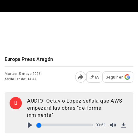
Europa Press Aragón
Martes, 5 mayo 2026
IA
Seguir en
Actualizado: 14:44
Abrir opciones para comp
AUDIO: Octavio López señala que AWS
empezará las obras "de forma
inminente"
00:51
Play
Mute
Down