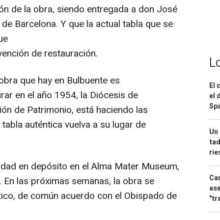
ón de la obra, siendo entregada a don José
 de Barcelona. Y que la actual tabla que se
ue
vención de restauración.
L
 obra que hay en Bulbuente es
El 
rar en el año 1954, la Diócesis de
el 
Spa
ión de Patrimonio, está haciendo las
tabla auténtica vuelva a su lugar de
Un 
tad
ri
alidad en depósito en el Alma Mater Museum,
Can
. En las próximas semanas, la obra se
ase
stico, de común acuerdo con el Obispado de
"tr