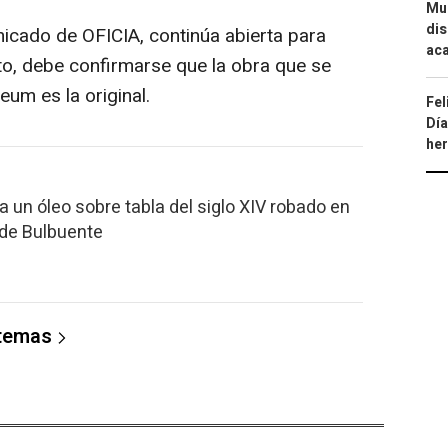
Mue
dis
nicado de OFICIA, continúa abierta para
aca
nto, debe confirmarse que la obra que se
um es la original.
Fel
Día
he
a un óleo sobre tabla del siglo XIV robado en
 de Bulbuente
 temas