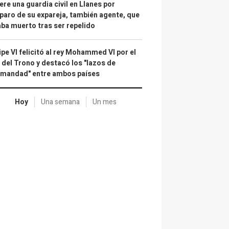
re una guardia civil en Llanes por
paro de su expareja, también agente, que
ba muerto tras ser repelido
ipe VI felicitó al rey Mohammed VI por el
 del Trono y destacó los "lazos de
rmandad" entre ambos países
Hoy
Una semana
Un mes