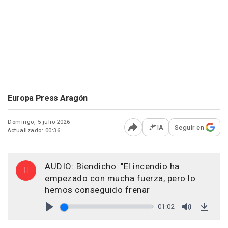
Europa Press Aragón
Domingo, 5 julio 2026
IA
Seguir en
Actualizado: 00:36
Abrir opciones para comp
AUDIO: Biendicho: "El incendio ha
empezado con mucha fuerza, pero lo
hemos conseguido frenar
01:02
Play
Mute
Down